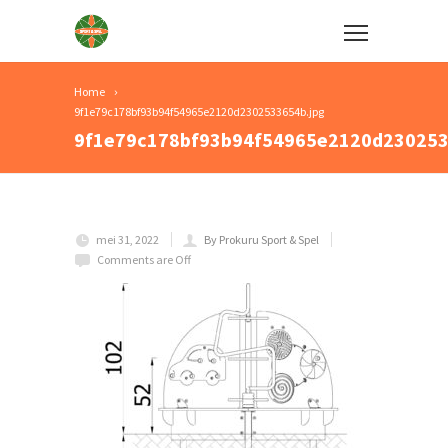
Home
9f1e79c178bf93b94f54965e2120d2302533654b.jpg
9f1e79c178bf93b94f54965e2120d230253
mei 31, 2022
By Prokuru Sport & Spel
Comments are Off