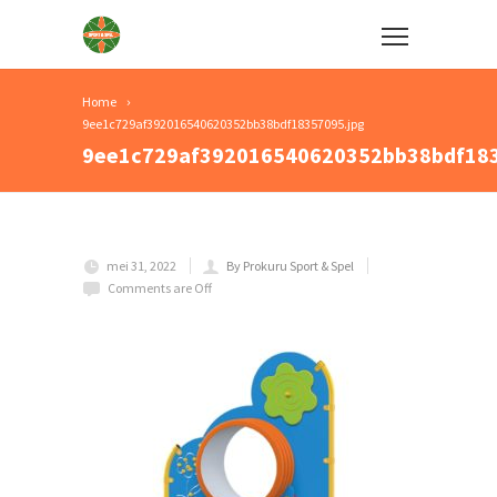
Home
9ee1c729af392016540620352bb38bdf18357095.jpg
9ee1c729af392016540620352bb38bdf183
mei 31, 2022
By Prokuru Sport & Spel
Comments are Off