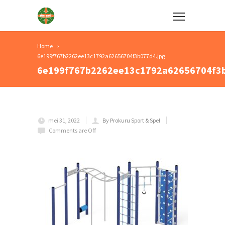
Home
6e199f767b2262ee13c1792a62656704f3b077d4.jpg
6e199f767b2262ee13c1792a62656704f3b
mei 31, 2022
By Prokuru Sport & Spel
Comments are Off