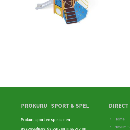
PROKURU | SPORT & SPEL
DIRECT
Home
Prokuru sport en spel is een
Novum S
gespecialiseerde partner in sport- en