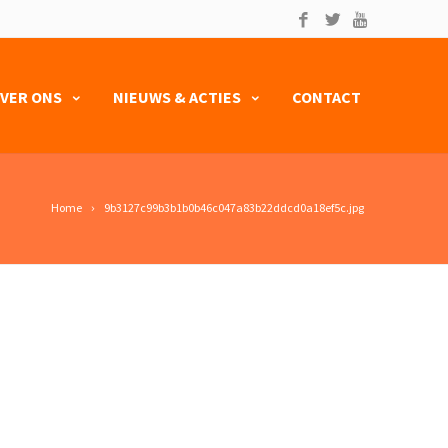
VER ONS
NIEUWS & ACTIES
CONTACT
Home
9b3127c99b3b1b0b46c047a83b22ddcd0a18ef5c.jpg