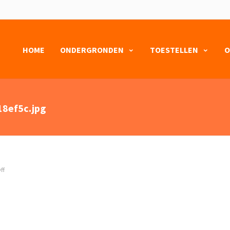
HOME
ONDERGRONDEN
TOESTELLEN
O
8ef5c.jpg
ff