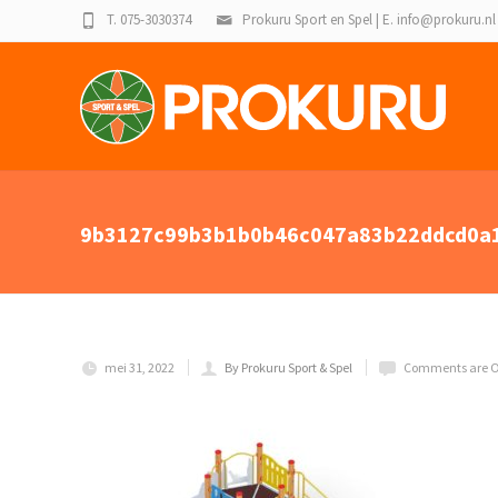
T. 075-3030374
Prokuru Sport en Spel | E. info@prokuru.nl
9b3127c99b3b1b0b46c047a83b22ddcd0a1
mei 31, 2022
By Prokuru Sport & Spel
Comments are O