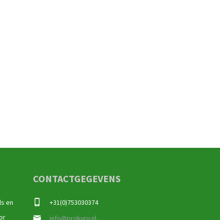
CONTACTGEGEVENS
ls en
+31(0)753030374
or
info@prokuru.nl,