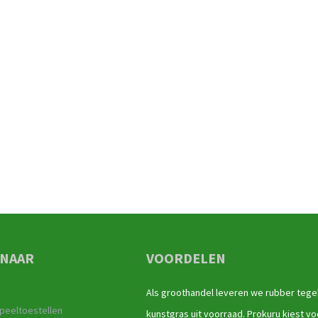
 NAAR
VOORDELEN
Als groothandel leveren we rubber tege
peeltoestellen
kunstgras uit voorraad. Prokuru kiest vo