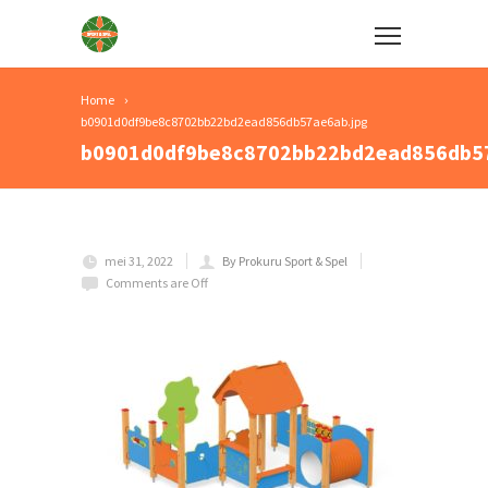
Home
b0901d0df9be8c8702bb22bd2ead856db57ae6ab.jpg
b0901d0df9be8c8702bb22bd2ead856db57
mei 31, 2022
By Prokuru Sport & Spel
Comments are Off