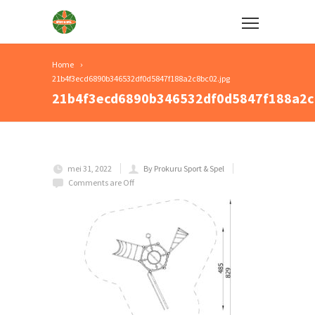
Home
21b4f3ecd6890b346532df0d5847f188a2c8bc02.jpg
21b4f3ecd6890b346532df0d5847f188a2c
mei 31, 2022
By Prokuru Sport & Spel
Comments are Off