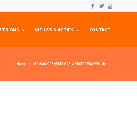
VER ONS
NIEUWS & ACTIES
CONTACT
Home
b39b9a0e19526d40a325ca54f659465ae991ebfe.jpg