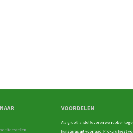
 NAAR
VOORDELEN
Als groothandel leveren we rubber tege
peeltoestellen
kunstgras uit voorraad. Prokuru kiest vo