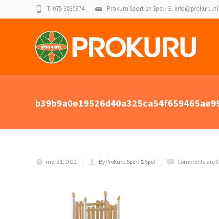
T. 075-3030374
Prokuru Sport en Spel | E. info@prokuru.nl
b39b9a0e19526d40a325ca54f659465ae99
mei 31, 2022
By Prokuru Sport & Spel
Comments are O