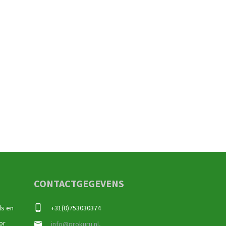
CONTACTGEGEVENS
ls en
+31(0)753030374
or
info@prokuru.nl,