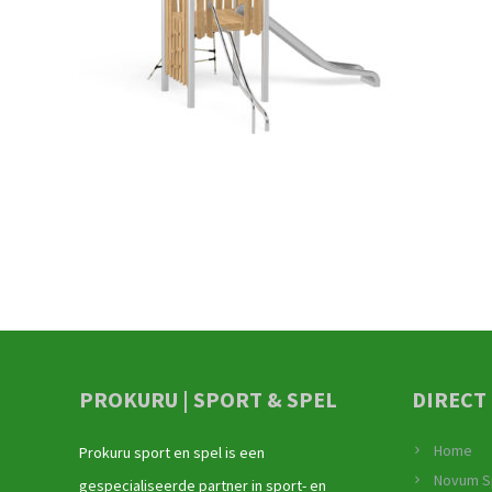
PROKURU | SPORT & SPEL
DIRECT
Home
Prokuru sport en spel is een
Novum S
gespecialiseerde partner in sport- en