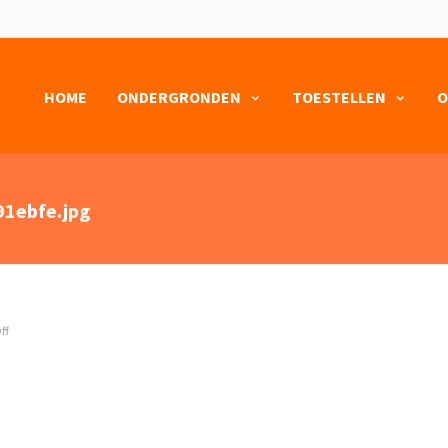
HOME
ONDERGRONDEN
TOESTELLEN
O
1ebfe.jpg
ff