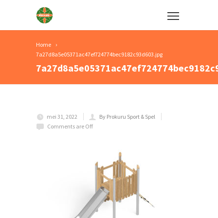
Home
7a27d8a5e05371ac47ef724774bec9182c93d603.jpg
7a27d8a5e05371ac47ef724774bec9182c9
mei 31, 2022
By Prokuru Sport & Spel
Comments are Off