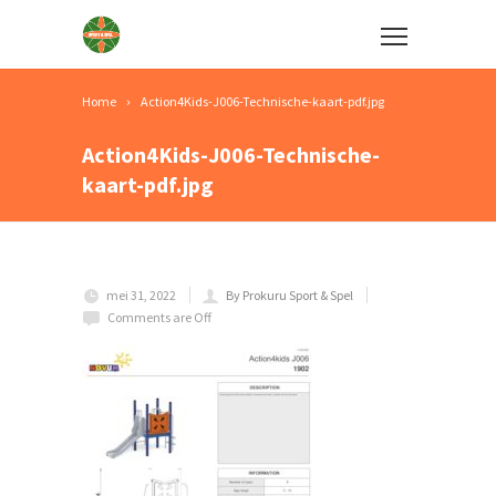
Home
Action4Kids-J006-Technische-kaart-pdf.jpg
Action4Kids-J006-Technische-
kaart-pdf.jpg
mei 31, 2022
By Prokuru Sport & Spel
Comments are Off