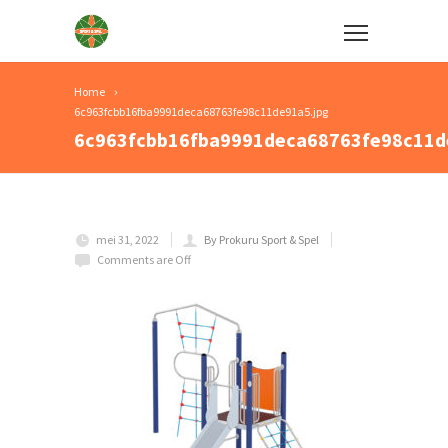
Home
6c963fcbb16fba9991deca68763fe98c11de91a5.jpg
6c963fcbb16fba9991deca68763fe98c11d
mei 31, 2022
By Prokuru Sport & Spel
Comments are Off