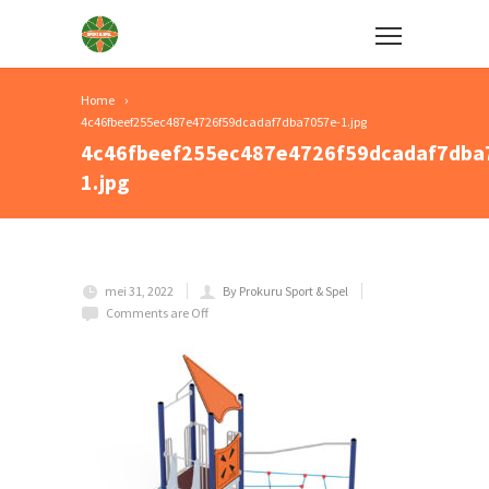
Home
4c46fbeef255ec487e4726f59dcadaf7dba7057e-1.jpg
4c46fbeef255ec487e4726f59dcadaf7dba
1.jpg
mei 31, 2022
By Prokuru Sport & Spel
Comments are Off