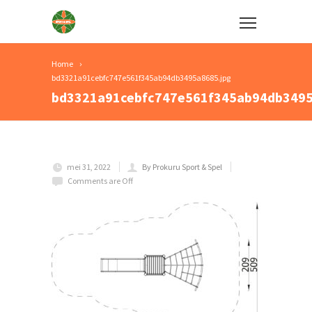
Home
bd3321a91cebfc747e561f345ab94db3495a8685.jpg
bd3321a91cebfc747e561f345ab94db3495
mei 31, 2022
By Prokuru Sport & Spel
Comments are Off