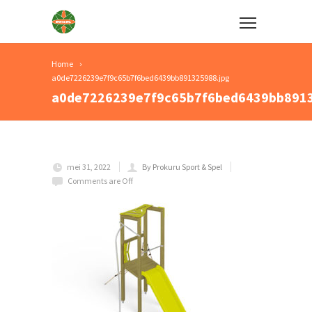
Home
a0de7226239e7f9c65b7f6bed6439bb891325988.jpg
a0de7226239e7f9c65b7f6bed6439bb8913
mei 31, 2022
By Prokuru Sport & Spel
Comments are Off